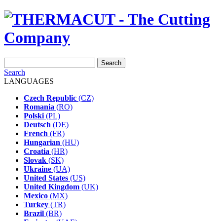
Search
LANGUAGES
Czech Republic
(CZ)
Romania
(RO)
Polski
(PL)
Deutsch
(DE)
French
(FR)
Hungarian
(HU)
Croatia
(HR)
Slovak
(SK)
Ukraine
(UA)
United States
(US)
United Kingdom
(UK)
Mexico
(MX)
Turkey
(TR)
Brazil
(BR)