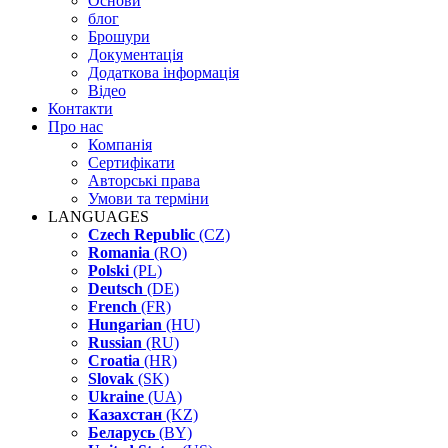
Основи
блог
Брошури
Документація
Додаткова інформація
Відео
Контакти
Про нас
Компанія
Сертифікати
Авторські права
Умови та терміни
LANGUAGES
Czech Republic
(CZ)
Romania
(RO)
Polski
(PL)
Deutsch
(DE)
French
(FR)
Hungarian
(HU)
Russian
(RU)
Croatia
(HR)
Slovak
(SK)
Ukraine
(UA)
Казахстан
(KZ)
Беларусь
(BY)