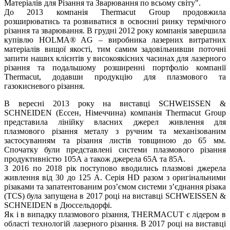
Матеріалів для Різання та Зварювання по всьому світу".
До 2013 компанія Thermacut Group продовжила
розширюватись та розвиватися в освоєнні ринку термічного
різання та зварювання. В грудні 2012 року компанія завершила
купівлю HOLMA® AG – виробника лазерних витратних
матеріалів вищої якості, тим самим задовільнивши поточні
запити наших клієнтів у високоякісних часинах для лазерного
різання та подальшому розширенні портфоліо компанії
Thermacut, додавши продукцію для плазмового та
газокисневого різання.
В вересні 2013 року на виставці SCHWEISSEN &
SCHNEIDEN (Ессен, Німеччина) компанія Thermacut Group
представила лінійку власних джерел живлення для
плазмового різання металу з ручним та механізованим
застосуванням та різання листів товщиною до 65 мм.
Спочатку були представлені системи плазмового різання
продуктивністю 105А а також джерела 65А та 85А.
З 2016 по 2018 рік поступово вводились плазмові джерела
живлення від 30 до 125 А. Серія HD разом з оригінальними
різаками та запатентованим роз’ємом системи з’єднання різака
(TCS) була запущена в 2017 році на виставці SCHWEISSEN &
SCHNEIDEN в Дюссельдорфі.
Як і в випадку плазмового різання, THERMACUT є лідером в
області технологій лазерного різання. В 2017 році на виставці