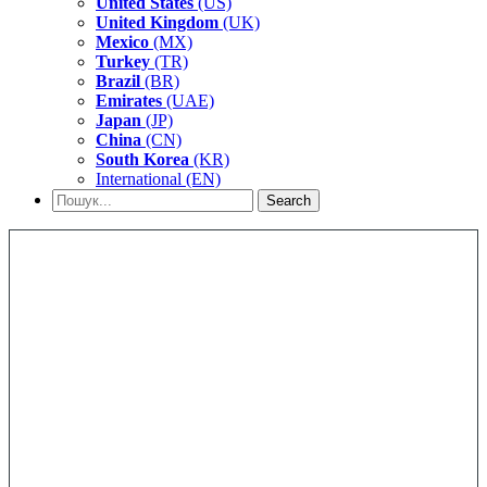
United States
(US)
United Kingdom
(UK)
Mexico
(MX)
Turkey
(TR)
Brazil
(BR)
Emirates
(UAE)
Japan
(JP)
China
(CN)
South Korea
(KR)
International (EN)