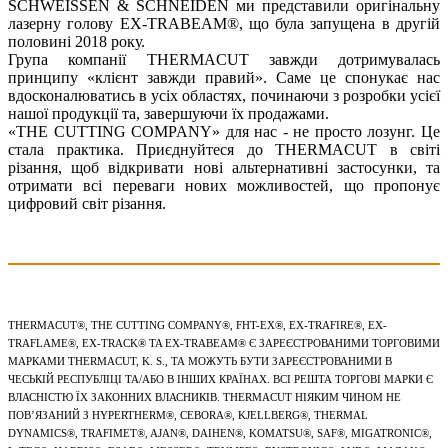
SCHWEISSEN & SCHNEIDEN ми представили оригінальну
лазерну голову EX-TRABEAM®, що була запущена в другій
половині 2018 року.
Група компанії THERMACUT завжди дотримувалась
принципу «клієнт завжди правий». Саме це спонукає нас
вдосконалюватись в усіх областях, починаючи з розробки усієї
нашої продукції та, завершуючи їх продажами.
«THE CUTTING COMPANY» для нас - не просто лозунг. Це
стала практика. Приєднуйтеся до THERMACUT в світі
різання, щоб відкривати нові альтернативні застосунки, та
отримати всі переваги нових можливостей, що пропонує
цифровий світ різання.
THERMACUT®, THE CUTTING COMPANY®, FHT-EX®, EX-TRAFIRE®, EX-
TRAFLAME®, EX-TRACK® TA EX-TRABEAM® Є ЗАРЕЄСТРОВАНИМИ ТОРГОВИМИ
МАРКАМИ THERMACUT, K. S., ТА МОЖУТЬ БУТИ ЗАРЕЄСТРОВАНИМИ В
ЧЕСЬКІЙ РЕСПУБЛІЦІ ТА/АБО В ІНШИХ КРАЇНАХ. ВСІ РЕШТА ТОРГОВІ МАРКИ Є
ВЛАСНІСТЮ ЇХ ЗАКОННИХ ВЛАСНИКІВ. THERMACUT НІЯКИМ ЧИНОМ НЕ
ПОВ’ЯЗАНИЙ З HYPERTHERM®, CEBORA®, KJELLBERG®, THERMAL
DYNAMICS®, TRAFIMET®, AJAN®, DAIHEN®, KOMATSU®, SAF®, MIGATRONIC®,