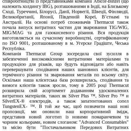
співробітництві із представниками компанії Abicor-Binzel (що
належить холдингу IBG), розташованими в Індії, на Близькому
Сході, Туреччині, Білорусі, Данії, Норвегії, Швеції, Фінляндії,
Великобританії, Японії, Південній Кореї, В’єтнамі та
Австралії. На основі потреб споживачів Thermacut також
почала випуск витратних частин для зварювання TIG/WIG,
MIG/MAG та для газокисневого різання. Вся продукція
виготовляється на сучасному виробництві, сертифікованому
по ISO 9001, розташованому в м. Угерске Градіште, Чеська
Республіка.
Компанія Thermacut Group зосередила свої зусилля в
забезпеченні високоякісними витратними матеріалами та
продукцією для різаків, що будуть відповідати або навіть
перевершувати сподівання наших шановних клієнтів, для
термічного різання та зварювання металів по всьому світу.
Оскільки наша клієнтська база розширилась, сподівання та
вимоги клієнтів також зросли, тому в 2005 році Thermacut
розширила свій асортимент додаванням удосконалених
витратних матеріалів, таких як Silver Plus ™, Silver Pro ™ и
SilverEX-® електродів, а також запатентованих сопел
TungstenEX- ™. В той же час, щоб позначити наші нові
пропозиції, ми оновили наш корпоративний імідж,
представив новий логотип із новими помаранчевим та
чорним кольорами, новим слоганом: "Advanced Consumables"
та місію бути "Постачальником Передових Витратних