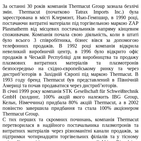
За останні 30 років компанія Thermacut Group зазнала безлічі
змін. Thermacut (початково Tatrax Imports Inc.) була
зареєстрована в місті Клермонт, Нью-Гемпшир, в 1990 році,
постачаючи витратні матеріали під торгівельною маркою ZAP
Plasmatherm від місцевих постачальників напряму кінцевим
споживачам. Компанія почала свою діяльність, коли в штаті
було всього 3 співробітника, бізнес вівся за допомогою
телефонних продажів. В 1992 році компанія відкрила
невеликий виробничій центр, в 1996 було відкрито офіс
продажів в Чеській Республіці для виробництва та продажу
плазмових витратних матеріалів та плазмотронів
безпосередньо на східно-європейському ринку та через
дистриб’юторів в Західній Європі під маркою Thermacut. В
1993 году бренд Thermacut був представлений в Північній
Америці та почав продаватися через дистриб’юторів.
В січні 1999 року компанія STK Gesellschaft für Schweißtechnik
GmbH (холдинг, 100% акцій якого належить IBG Group,
Кельн, Німеччина) придбала 80% акцій Thermacut, а в 2002
повінстю завершила придбання та стала 100% акціонером
Thermacut Group.
С тих перших та скромних починань, компанія Thermacut
перетворилася в надійного постачальника плазмотронів та
витратних матеріалів через різноманітні канали продажів, за
підтримки чотирнадцяти торгівельних філіалів та у тісному